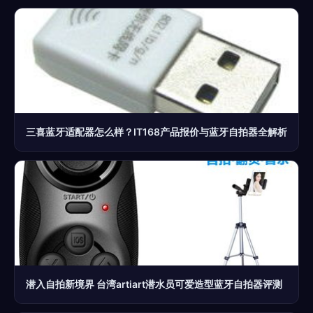
三喜蓝牙适配器怎么样？IT168产品报价与蓝牙自拍器全解析
潜入自拍新境界 台湾artiart潜水员可爱造型蓝牙自拍器评测