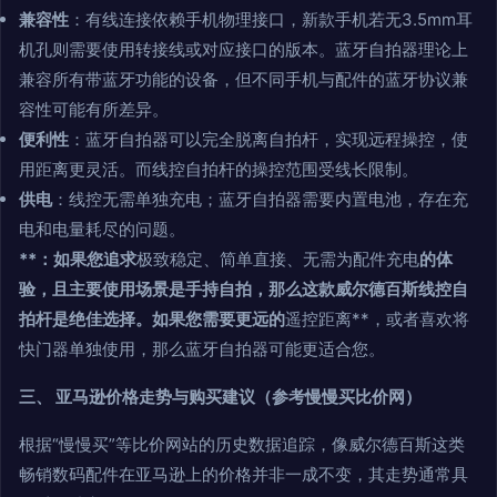
兼容性
：有线连接依赖手机物理接口，新款手机若无3.5mm耳
机孔则需要使用转接线或对应接口的版本。蓝牙自拍器理论上
兼容所有带蓝牙功能的设备，但不同手机与配件的蓝牙协议兼
容性可能有所差异。
便利性
：蓝牙自拍器可以完全脱离自拍杆，实现远程操控，使
用距离更灵活。而线控自拍杆的操控范围受线长限制。
供电
：线控无需单独充电；蓝牙自拍器需要内置电池，存在充
电和电量耗尽的问题。
**：如果您追求
极致稳定、简单直接、无需为配件充电
的体
验，且主要使用场景是手持自拍，那么这款威尔德百斯线控自
拍杆是绝佳选择。如果您需要更远的
遥控距离**，或者喜欢将
快门器单独使用，那么蓝牙自拍器可能更适合您。
三、 亚马逊价格走势与购买建议（参考慢慢买比价网）
根据“慢慢买”等比价网站的历史数据追踪，像威尔德百斯这类
畅销数码配件在亚马逊上的价格并非一成不变，其走势通常具